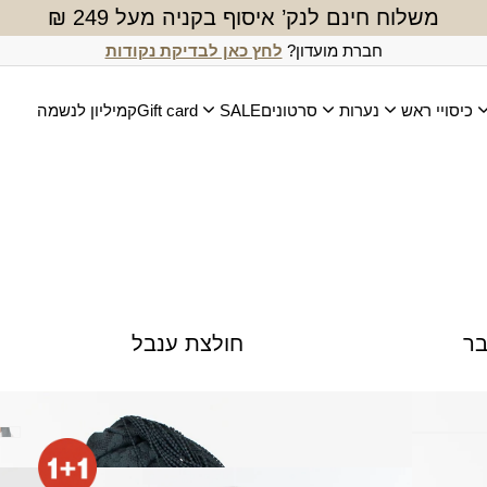
משלוח חינם לנק’ איסוף בקניה מעל 249 ₪
חברת מועדון?
לחץ כאן לבדיקת נקודות
כיסויי ראש
נערות
סרטונים
SALE
Gift card
קמיליון לנשמה
בר
חולצת ענבל
מטפחת דביר (מרובעת)
₪
160.00