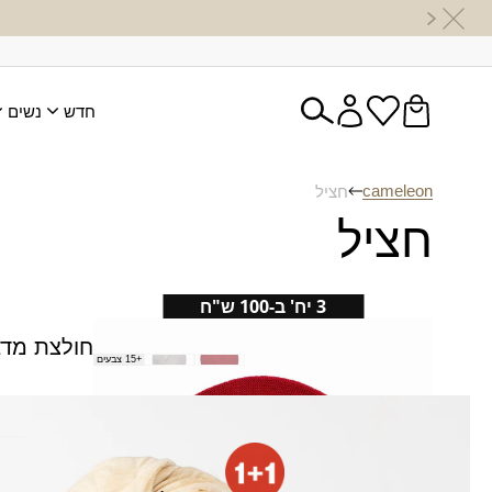
חדש
נשים
cameleon
חציל
חציל
3 יח' ב-100 ש"ח
ברט חלק
חולצת מד
+15 צבעים
₪
35.00
מטפחת אוריאל
₪
60.00