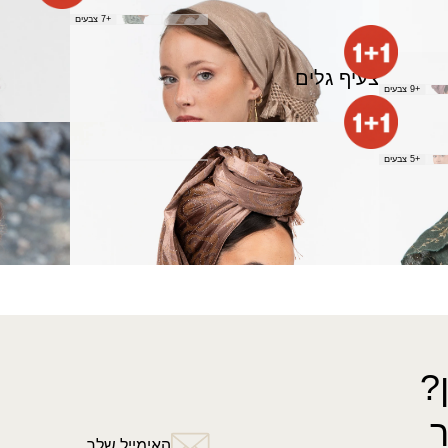
צעיף אביבה
צעיף אבי
+7 צבעים
₪
100.00
₪
50.00
צעיף גלים
+9 צבעים
צעיף לבבות
צעיף מי
+5 צבעים
₪
60.00
₪
100.00
←
3
2
1
?
האימייל שלך