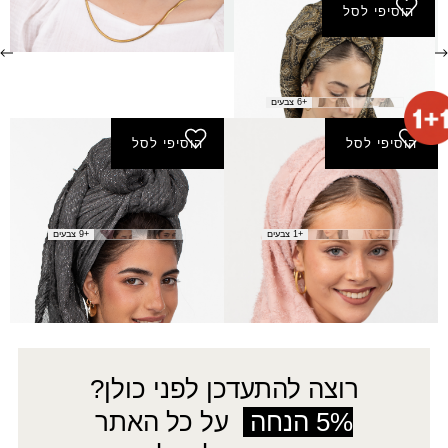
הוסיפי לסל
פשמינה אפרת נצנץ
₪
40.00
+6 צבעים
הוסיפי לסל
הוסיפי לסל
צעיף אופירה
צעיף אלי
₪
40.00
₪
80.00
+1 צבעים
+9 צבעים
←
7
6
…
4
3
2
1
→
רוצה להתעדכן לפני כולן?
5% הנחה
על כל האתר