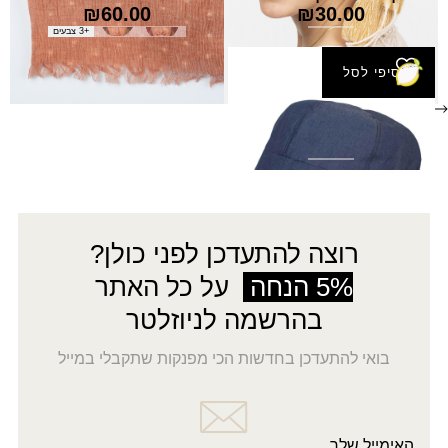
₪
60.00
₪
30.00
+3 צבעים
הוסיפי לסל
קסקט יום יום
המחיר
המחיר
₪
31.50
₪
45.00
הנוכחי
המקורי
היה:
הוא:
₪45.00.
₪31.50.
רוצה להתעדכן לפני כולן?
5% הנחה
על כל האתר
בהרשמה לניוזלטר
בואי להתעדכן בחדשות הכי מפנקות שתקבלי במייל
האימייל שלך