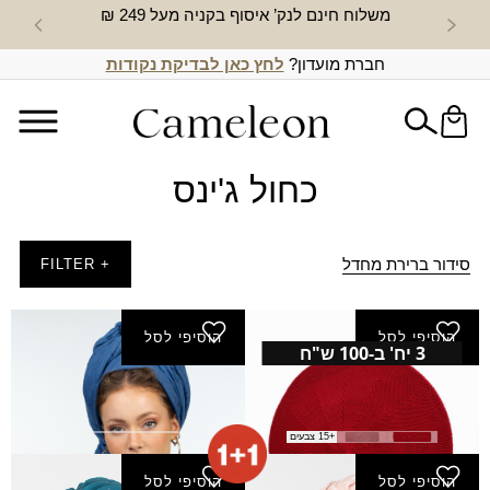
משלוח חינם לנק’ איסוף בקניה מעל 249 ₪
חדש באת
חברת מועדון?
לחץ כאן לבדיקת נקודות
כחול ג'ינס
סידור ברירת מחדל
+ FILTER
הוסיפי לסל
הוסיפי לסל
3 יח' ב-100 ש"ח
ברט חלק
מטפחת משואה
₪
50.00
₪
35.00
+15 צבעים
הוסיפי לסל
הוסיפי לסל