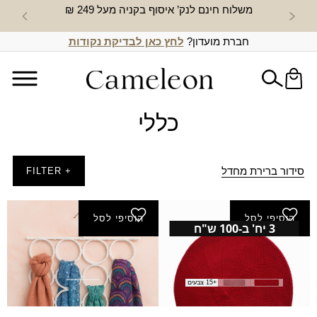
משלוח חינם לנק’ איסוף בקניה מעל 249 ₪
חדש באת
חברת מועדון?
לחץ כאן לבדיקת נקודות
כללי
סידור ברירת מחדל
+ FILTER
הוסיפי לסל
הוסיפי לסל
3 יח' ב-100 ש"ח
ברט חלק
קולב מטפחות
המחיר
המחיר
₪
29.00
₪
15.00
₪
35.00
הנוכחי
המקורי
+15 צבעים
היה:
הוא: