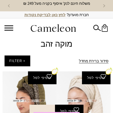
משלוח חינם לנק’ איסוף בקניה מעל 249 ₪
חדש באת
חברת מועדון?
לחץ כאן לבדיקת נקודות
מוקה זהב
סידור ברירת מחדל
+ FILTER
הוסיפי לסל
הוסיפי לסל
צעיף קדם
צעיף שחקים
₪
80.00
₪
40.00
+4 צבעים
+3 צבעים
הוסיפי לסל