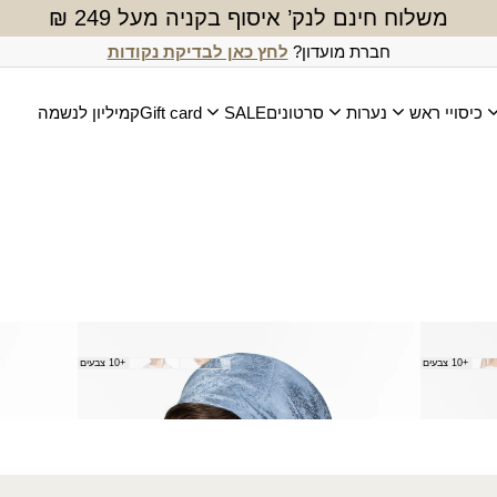
משלוח חינם לנק’ איסוף בקניה מעל 249 ₪
חברת מועדון?
לחץ כאן לבדיקת נקודות
כיסויי ראש
נערות
סרטונים
SALE
Gift card
קמיליון לנשמה
מרובע קטן רחלי
צעיף רחל
+10 צבעים
+10 צבעים
₪
50.00
₪
50.00