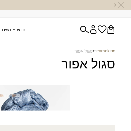
חדש
נשים
cameleon
סגול אפור
סגול אפור
מטפחת רחלי
₪
60.00