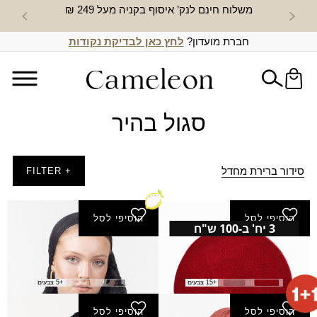
משלוח חינם לנק’ איסוף בקניה מעל 249 ₪
חדש באת
חברת מועדון?
לחץ כאן לבדיקת נקודות
סגול בהיר
סידור ברירת מחדל
+ FILTER
הוסיפי לסל
הוסיפי לסל
3 יח' ב-100 ש"ח
ברט חלק
צעיף אלעד
₪
40.00
₪
35.00
+15 צבעים
+5 צבעים
הוסיפי לסל
הוסיפי לסל