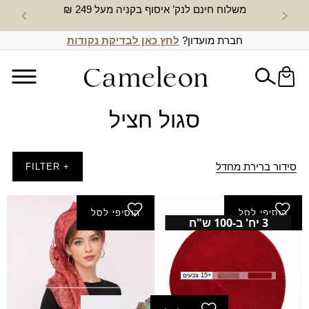
משלוח חינם לנק’ איסוף בקניה מעל 249 ₪
חדש באת
חברת מועדון?
לחץ כאן לבדיקת נקודות
סגול חציל
סידור ברירת מחדל
+ FILTER
הוסיפי לסל
הוסיפי לסל
3 יח' ב-100 ש"ח
ברט חלק
חולצת בסיס סימפוניה
35.00
₪
פתוח 3/4
₪
45.00
+15 צבעים