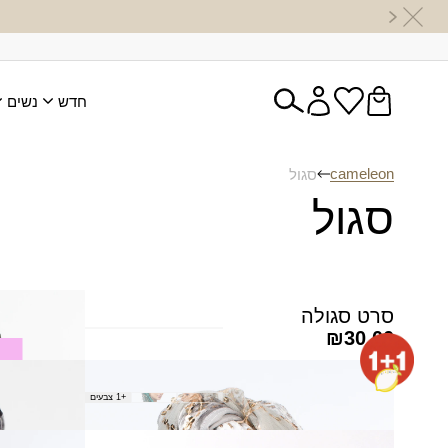
חדש
נשים
cameleon
סגול
סגול
סרט סגולה
פשמינה אפ
₪
40.00
₪
30.00
צעיף אסתי
צעיף אשר
+1 צבעים
₪
40.00
₪
150.00