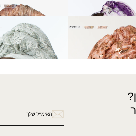
צעיף גרנית
₪
60.00
צעיף חזיון
+1 צבעים
₪
180.00
←
8
7
…
5
4
3
2
1
→
?
האימייל שלך