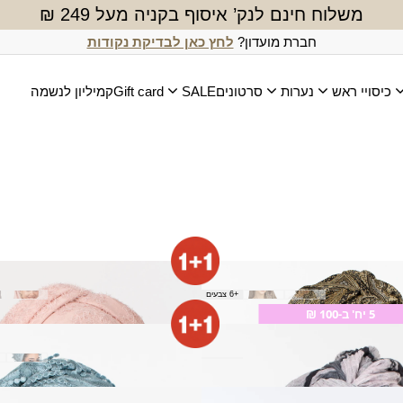
משלוח חינם לנק’ איסוף בקניה מעל 249 ₪
חברת מועדון?
לחץ כאן לבדיקת נקודות
כיסויי ראש
נערות
סרטונים
SALE
Gift card
קמיליון לנשמה
רת נצנץ
צעיף אופירה
+6 צבעים
₪
80.00
5 יח' ב-100 ₪
צעיף גדולה
₪
160.00