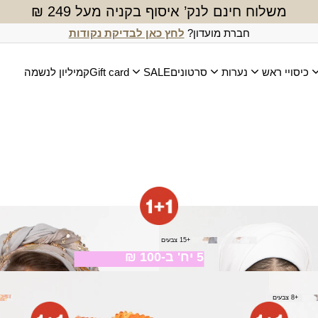
משלוח חינם לנק’ איסוף בקניה מעל 249 ₪
חברת מועדון?
לחץ כאן לבדיקת נקודות
כיסויי ראש
נערות
סרטונים
SALE
Gift card
קמיליון לנשמה
ב
מטפחת נשימה (מרובעת)
₪
180.00
+15 צבעים
5 יח' ב-100 ₪
צעיף אילוז
+8 צבעים
₪
40.00