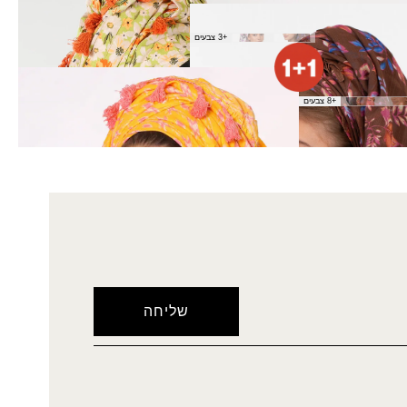
אכי
+3 צבעים
מטפחת אורון (מרובעת)
+8 צבעים
₪
80.00