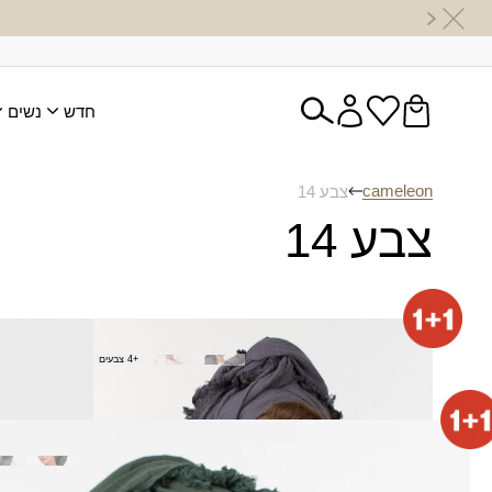
חדש
נשים
cameleon
צבע 14
צבע 14
מטפחת אחינועם
מטפחת יג
+4 צבעים
150.00
₪
(מרובעת)
₪
120.00
צעיף אחינועם
₪
120.00