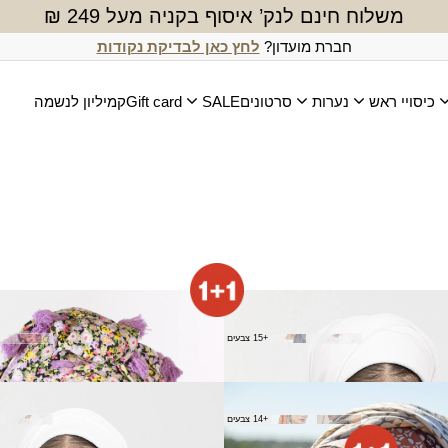
משלוח חינם לנק’ איסוף בקניה מעל 249 ₪
חברת מועדון?
לחץ כאן לבדיקת נקודות
כיסויי ראש
נערות
סרטונים
SALE
Gift card
קמיליון לנשמה
ב
מטפחת שקנאי
(מרובעת)
+15 צבעים
₪
80.00
צעיף תמיר
+14 צבעים
₪
100.00