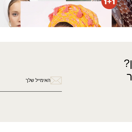
מטפחת אורון (מרובעת)
₪
80.00
?
האימייל שלך