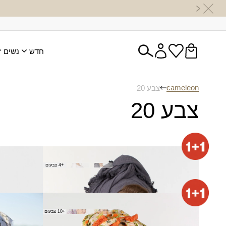
חדש
נשים
cameleon
צבע 20
צבע 20
מטפחת אחינועם
מטפחת יג
+4 צבעים
150.00
₪
(מרובעת)
₪
120.00
צעיף בטי
צעיף ליזה
+10 צבעים
₪
40.00
₪
80.00