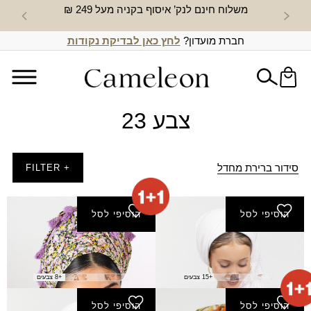
משלוח חינם לנק’ איסוף בקניה מעל 249 ₪
חדש באת
חברת מועדון?
לחץ כאן לבדיקת נקודות
צבע 23
סידור ברירת מחדל
+ FILTER
הוסיפי לסל
הוסיפי לסל
מטפחת יגב (מרובעת)
מטפחת שקנאי (מרובעת)
₪
80.00
₪
120.00
+15 צבעים
+8 צבעים
הוסיפי לסל
הוסיפי לסל