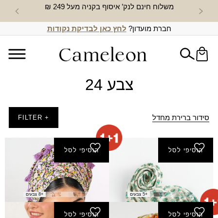
משלוח חינם לנק’ איסוף בקניה מעל 249 ₪
חדש באת
חברת מועדון?
לחץ כאן לבדיקת נקודות
צבע 24
סידור ברירת מחדל
+ FILTER
הוסיפי לסל
הוסיפי לסל
מטפחת רומי
מטפחת שקנאי (מרובעת)
₪
80.00
₪
80.00
+5 צבעים
+8 צבעים
הוסיפי לסל
הוסיפי לסל