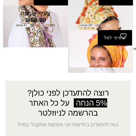
צעיף בטי
צעיף שרונה
₪
50.00
₪
80.00
+10 צבעים
+8 צבעים
הוסיפי לסל
מטפחת אורון (מרובעת)
₪
80.00
רוצה להתעדכן לפני כולן?
5% הנחה
על כל האתר
בהרשמה לניוזלטר
בואי להתעדכן בחדשות הכי מפנקות שתקבלי במייל