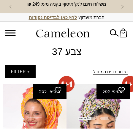
משלוח חינם לנק’ איסוף בקניה מעל 249 ₪
חדש באת
חברת מועדון?
לחץ כאן לבדיקת נקודות
צבע 37
סידור ברירת מחדל
+ FILTER
הוסיפי לסל
הוסיפי לסל
מטפחת שקנאי (מרובעת)
מטפחת אורון (מרובעת)
₪
80.00
₪
80.00
+8 צבעים