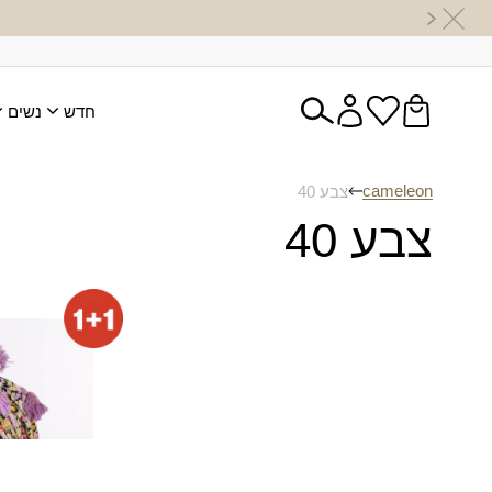
חדש
נשים
cameleon
צבע 40
צבע 40
מטפחת שק
(מרובעת)
₪
80.00