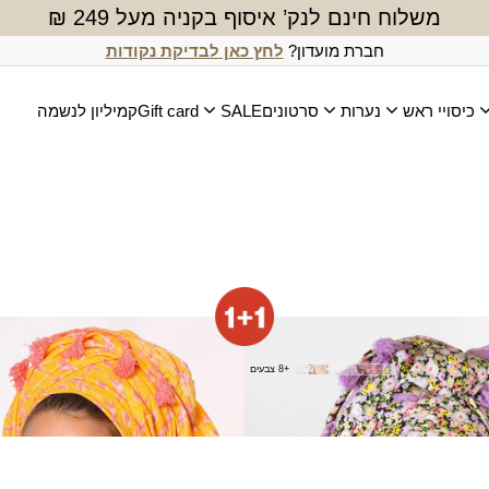
משלוח חינם לנק’ איסוף בקניה מעל 249 ₪
חברת מועדון?
לחץ כאן לבדיקת נקודות
כיסויי ראש
נערות
סרטונים
SALE
Gift card
קמיליון לנשמה
נאי
מטפחת אורון (מרובעת)
₪
80.00
+8 צבעים