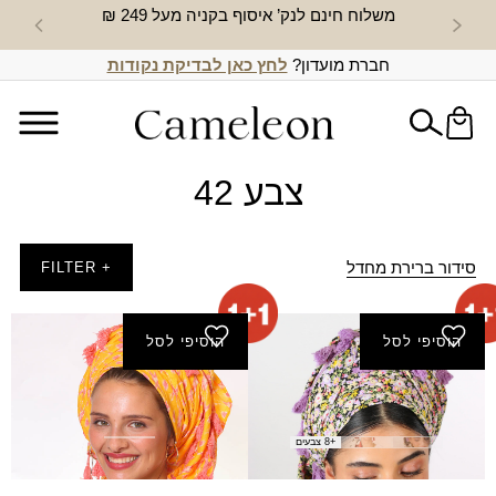
משלוח חינם לנק’ איסוף בקניה מעל 249 ₪
חדש באת
חברת מועדון?
לחץ כאן לבדיקת נקודות
צבע 42
סידור ברירת מחדל
+ FILTER
הוסיפי לסל
הוסיפי לסל
מטפחת שקנאי (מרובעת)
מטפחת אורון (מרובעת)
₪
80.00
₪
80.00
+8 צבעים