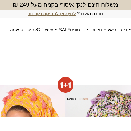
משלוח חינם לנק’ איסוף בקניה מעל 249 ₪
חברת מועדון?
לחץ כאן לבדיקת נקודות
כיסויי ראש
נערות
סרטונים
SALE
Gift card
קמיליון לנשמה
נאי
מטפחת אורון (מרובעת)
₪
80.00
+8 צבעים