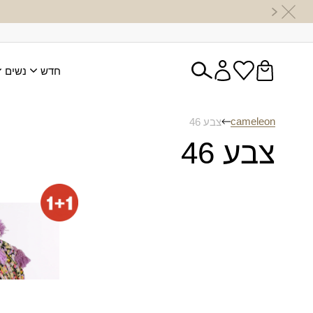
חדש
נשים
cameleon
צבע 46
צבע 46
מטפחת שק
(מרובעת)
₪
80.00