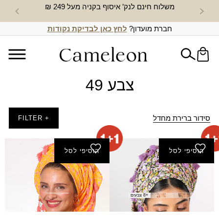
משלוח חינם לנק’ איסוף בקניה מעל 249 ₪
חדש באת
חברת מועדון?
לחץ כאן לבדיקת נקודות
צבע 49
סידור ברירת מחדל
+ FILTER
הוסיפי לסל
הוסיפי לסל
מטפחת שקנאי (מרובעת)
מטפחת אורון (מרובעת)
₪
80.00
₪
80.00
+8 צבעים