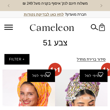
משלוח חינם לנק’ איסוף בקניה מעל 249 ₪
חדש באת
חברת מועדון?
לחץ כאן לבדיקת נקודות
צבע 51
סידור ברירת מחדל
+ FILTER
הוסיפי לסל
הוסיפי לסל
מטפחת שקנאי (מרובעת)
מטפחת אורון (מרובעת)
₪
80.00
₪
80.00
+8 צבעים