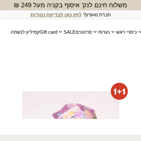
משלוח חינם לנק’ איסוף בקניה מעל 249 ₪
חברת מועדון?
לחץ כאן לבדיקת נקודות
כיסויי ראש
נערות
סרטונים
SALE
Gift card
קמיליון לנשמה
מטפחת רוית (מרובעת)
₪
80.00