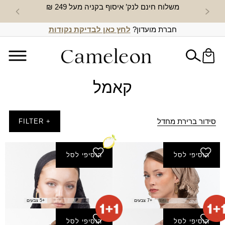
משלוח חינם לנק’ איסוף בקניה מעל 249 ₪
חדש באת
חברת מועדון?
לחץ כאן לבדיקת נקודות
קאמל
סידור ברירת מחדל
+ FILTER
הוסיפי לסל
הוסיפי לסל
צעיף אביבה
צעיף אלעד
₪
40.00
₪
50.00
+7 צבעים
+5 צבעים
הוסיפי לסל
הוסיפי לסל