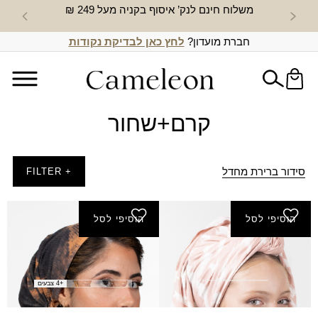
משלוח חינם לנק’ איסוף בקניה מעל 249 ₪
חדש באת
חברת מועדון?
לחץ כאן לבדיקת נקודות
קרם+שחור
סידור ברירת מחדל
+ FILTER
הוסיפי לסל
הוסיפי לסל
צעיף מנוקד
בנדנה סימפוניה גומי
₪
45.00
₪
44.00
+4 צבעים