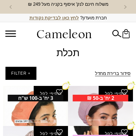
משלוח חינם לנק’ איסוף בקניה מעל 249 ₪
חדש באת
חברת מועדון?
לחץ כאן לבדיקת נקודות
תכלת
סידור ברירת מחדל
+ FILTER
הוסיפי לסל
הוסיפי לסל
2 יח' ב-50 ₪
3 יח' ב-100 ש"ח
קסקט דבי
ברט חלק M
₪
40.00
₪
29.00
+14 צבעים
הוסיפי לסל
הוסיפי לסל