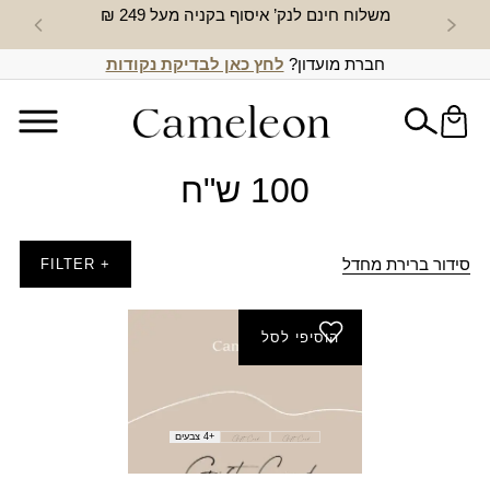
משלוח חינם לנק’ איסוף בקניה מעל 249 ₪
חדש באת
חברת מועדון?
לחץ כאן לבדיקת נקודות
100 ש"ח
סידור ברירת מחדל
+ FILTER
הוסיפי לסל
Gift card חנויות
טווח
₪
50.00
–
₪
1,000.00
מחירים:
+4 צבעים