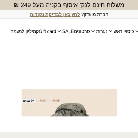
משלוח חינם לנק’ איסוף בקניה מעל 249 ₪
חברת מועדון?
לחץ כאן לבדיקת נקודות
כיסויי ראש
נערות
סרטונים
SALE
Gift card
קמיליון לנשמה
צעיף מרווה
+9 צבעים
₪
30.00