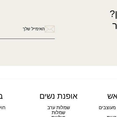
?
האימייל שלך
5 יח' ב-100 ₪
אש
אופנת נשים
ב
מעוצבים
שמלות ערב
חול
שמלות
ת