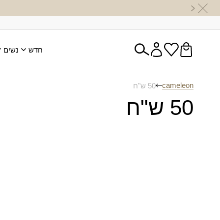
חדש
נשים
cameleon
50 ש"ח
50 ש"ח