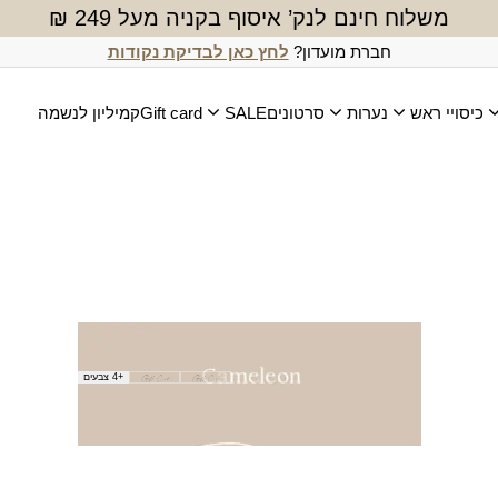
משלוח חינם לנק’ איסוף בקניה מעל 249 ₪
חברת מועדון?
לחץ כאן לבדיקת נקודות
כיסויי ראש
נערות
סרטונים
SALE
Gift card
קמיליון לנשמה
Gift card חנויות
טווח
₪
50.00
–
+4 צבעים
מחירים:
₪
1,000.00
עד