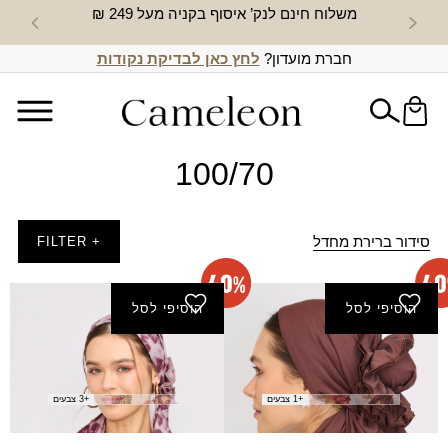
משלוח חינם לנק’ איסוף בקניה מעל 249 ₪
חדש באת
חברת מועדון?
לחץ כאן לבדיקת נקודות
100/70
סידור ברירת מחדל
+ FILTER
הוסיפי לסל
הוסיפי לסל
צעיף ים אדוה
צעיף ים מטר
₪
119.00
₪
71.40
₪
119.00
₪
71.40
+1 צבעים
+3 צבעים