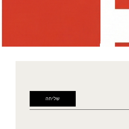
רותם
מטפחת סלי
מרובעת
₪
60.00