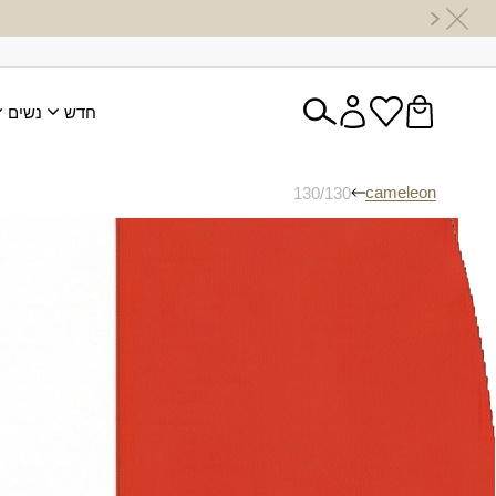
חדש
נשים
cameleon
130/130
130/130
מטפחת אחינועם
מטפחת אש
+4 צבעים
₪
170.00
₪
150.00
מטפחת געש
₪
180.00