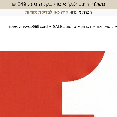
משלוח חינם לנק’ איסוף בקניה מעל 249 ₪
חברת מועדון?
לחץ כאן לבדיקת נקודות
כיסויי ראש
נערות
סרטונים
SALE
Gift card
קמיליון לנשמה
כול
מטפחת גבולות
₪
190.00
מטפחת הדסה
+5 צבעים
₪
160.00