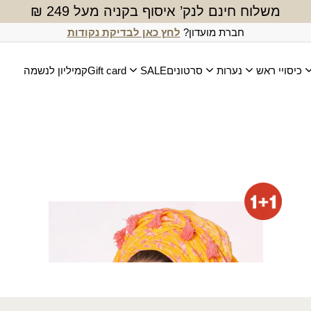
משלוח חינם לנק’ איסוף בקניה מעל 249 ₪
חברת מועדון?
לחץ כאן לבדיקת נקודות
כיסויי ראש
נערות
סרטונים
SALE
Gift card
קמיליון לנשמה
מטפחת אורון (מרובעת)
₪
80.00