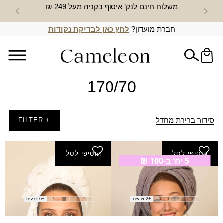
משלוח חינם לנק’ איסוף בקניה מעל 249 ₪
חדש באת
חברת מועדון?
לחץ כאן לבדיקת נקודות
170/70
סידור ברירת מחדל
+ FILTER
הוסיפי לסל
הוסיפי לסל
5 יח' ב-100 ₪
צעיף עגור
צעיף טיגריס
₪
40.00
₪
40.00
+2 צבעים
+6 צבעים