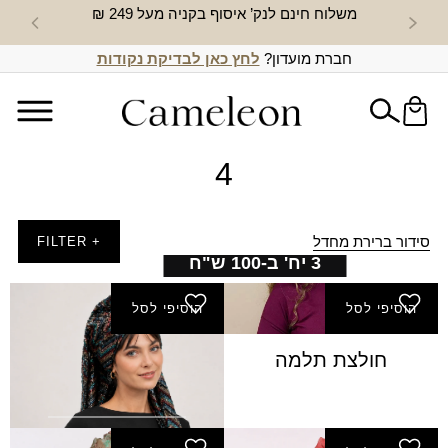
משלוח חינם לנק’ איסוף בקניה מעל 249 ₪
חדש באת
חברת מועדון?
לחץ כאן לבדיקת נקודות
4
סידור ברירת מחדל
+ FILTER
3 יח' ב-100 ש"ח
הוסיפי לסל
הוסיפי לסל
חולצת תלמה
סימפוניה סגור בסיס ש.
ארוך
₪
45.00