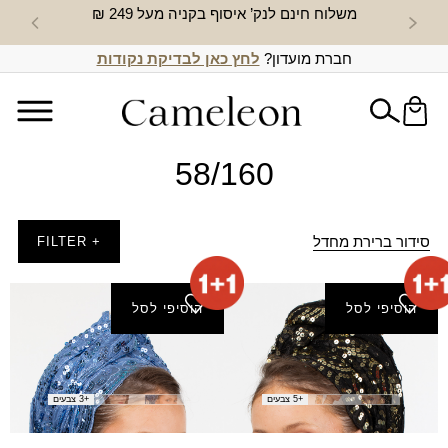
משלוח חינם לנק’ איסוף בקניה מעל 249 ₪
חדש באת
חברת מועדון?
לחץ כאן לבדיקת נקודות
58/160
סידור ברירת מחדל
+ FILTER
הוסיפי לסל
הוסיפי לסל
צעיף כרמים
צעיף שמשות
₪
80.00
₪
80.00
+5 צבעים
+3 צבעים