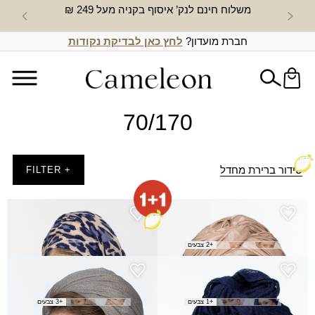
משלוח חינם לנק’ איסוף בקניה מעל 249 ₪
חדש באת
חברת מועדון?
לחץ כאן לבדיקת נקודות
70/170
סידור ברירת מחדל
+ FILTER
צעיף אלומה
צעיף הגשמה
₪
50.00
₪
60.00
+2 צבעים
צעיף חידה
צעיף עונג - אפור
₪
40.00
₪
30.00
+1 צבעים
+3 צבעים