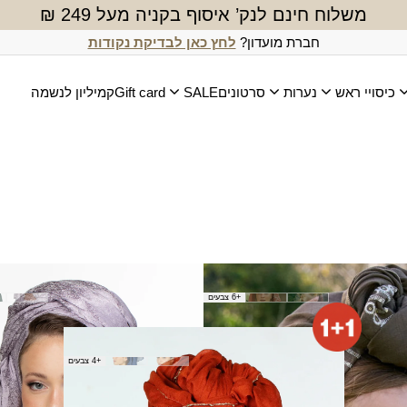
משלוח חינם לנק’ איסוף בקניה מעל 249 ₪
חברת מועדון?
לחץ כאן לבדיקת נקודות
כיסויי ראש
נערות
סרטונים
SALE
Gift card
קמיליון לנשמה
צעיף רחלי
+6 צבעים
₪
50.00
מטפחת מיטל
+4 צבעים
₪
50.00