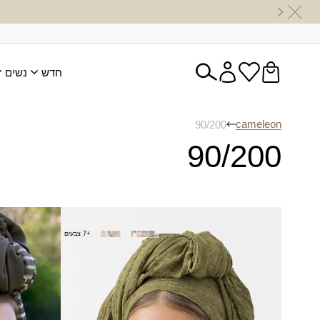
חדש
נשים
cameleon
90/200
90/200
צעיף גבעתי
צעיף געש
+7 צבעים
₪
150.00
₪
60.00