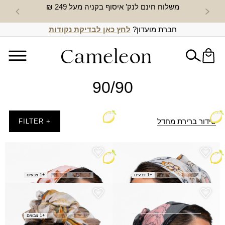
משלוח חינם לנק’ איסוף בקניה מעל 249 ₪
חדש באת
חברת מועדון?
לחץ כאן לבדיקת נקודות
90/90
סידור ברירת מחדל
+ FILTER
מטפחת גושרים
מטפחת מטולה
₪
25.00
₪
25.00
+1 צבעים
+1 צבעים
מטפחת מרגלית
מטפחת ערגה
₪
25.00
₪
25.00
+1 צבעים