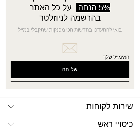
5% הנחה
על כל האתר
בהרשמה לניוזלטר
בואי להתעדכן בחדשות הכי מפנקות שתקבלי במייל
האימייל שלך
שירות לקוחות
יצירת קשר
כיסויי ראש
דרושים
מדיניות פרטיות
שאלות נפוצות
מטפחות וצעיפים מעוצבים