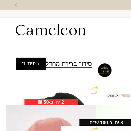
סידור ברירת מחדל
+ FILTER
ברט עדן
+1 צבעים
₪
70.00
2 יח' ב-50 ₪
קסקט גלים
₪
29.00
3 יח' ב-100 ש"ח