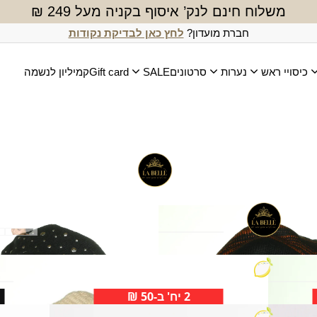
משלוח חינם לנק’ איסוף בקניה מעל 249 ₪
חברת מועדון?
לחץ כאן לבדיקת נקודות
כיסויי ראש
נערות
סרטונים
SALE
Gift card
קמיליון לנשמה
ברט סופיה
₪
70.00
ברט תמרה
₪
70.00
2 יח' ב-50 ₪