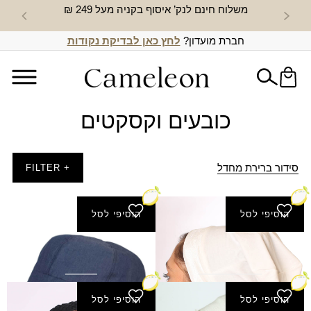
משלוח חינם לנק’ איסוף בקניה מעל 249 ₪
חדש באת
חברת מועדון?
לחץ כאן לבדיקת נקודות
כובעים וקסקטים
סידור ברירת מחדל
+ FILTER
הוסיפי לסל
הוסיפי לסל
סנוד ארוך פס קטיפה
קסקט יום יום
המחיר
המחיר
₪
45.00
₪
31.50
₪
25.00
הנוכחי
המקורי
היה:
הוא:
הוסיפי לסל
הוסיפי לסל