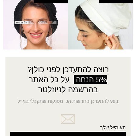
₪45.00.
₪31.50.
סנוד פס קטיפה
ברט נילי
₪
70.00
₪
18.00
+1 צבעים
4
3
2
1
→
רוצה להתעדכן לפני כולן?
5% הנחה
על כל האתר
בהרשמה לניוזלטר
בואי להתעדכן בחדשות הכי מפנקות שתקבלי במייל
האימייל שלך