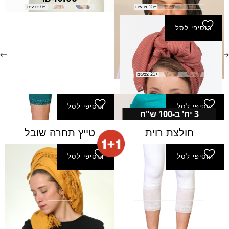
+15 צבעים
+6 צבעים
הוסיפי לסל
צעיף פליסה חדש
₪
20.00
+21 צבעים
הוסיפי לסל
הוסיפי לסל
3 יח' ב-100 ש"ח
חולצת רוית
טייץ תחרה שובל
הוסיפי לסל
הוסיפי לסל
טייץ תחרה שושן
מטפחת מיאל (מרובעת)
₪
150.00
₪
69.00