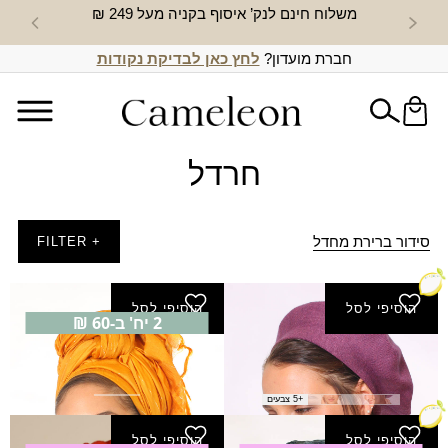
משלוח חינם לנק’ איסוף בקניה מעל 249 ₪
חדש באת
חברת מועדון?
לחץ כאן לבדיקת נקודות
חרדל
סידור ברירת מחדל
+ FILTER
הוסיפי לסל
הוסיפי לסל
2 יח' ב-60 ₪
ברט טופז
צעיף אלודי
₪
40.00
₪
59.00
+5 צבעים
הוסיפי לסל
הוסיפי לסל