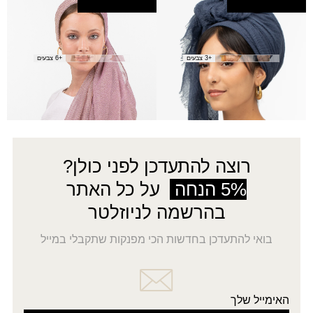
צעיף אביב
צעיף אהבה
₪
25.00
₪
20.00
+3 צבעים
+6 צבעים
8
7
6
…
2
1
→
רוצה להתעדכן לפני כולן?
5% הנחה
על כל האתר
בהרשמה לניוזלטר
בואי להתעדכן בחדשות הכי מפנקות שתקבלי במייל
האימייל שלך