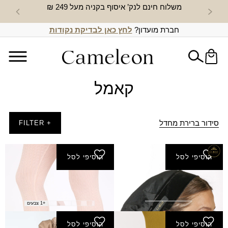
משלוח חינם לנק’ איסוף בקניה מעל 249 ₪
חדש באת
חברת מועדון?
לחץ כאן לבדיקת נקודות
קאמל
סידור ברירת מחדל
+ FILTER
הוסיפי לסל
הוסיפי לסל
בובו נפח la belle
טייץ אורנית
₪
70.00
₪
90.00
+1 צבעים
הוסיפי לסל
הוסיפי לסל