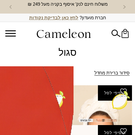
משלוח חינם לנק’ איסוף בקניה מעל 249 ₪
חדש באת
חברת מועדון?
לחץ כאן לבדיקת נקודות
סגול
סידור ברירת מחדל
+ FILTER
הוסיפי לסל
הוסיפי לסל
צעיף טיגריס
מטפחת עלמה (מרובעת)
₪
40.00
+6 צבעים
הוסיפי לסל
הוסיפי לסל